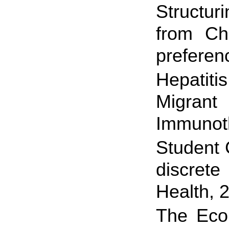
Structur
from Chi
preferen
Hepatiti
Migrant
Immunoth
Student 
discrete
Health, 
The Eco