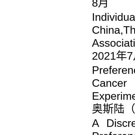
8月
Individu
China,T
Associ
2021年
Prefere
Cancer
Experi
奥斯陆（
A Discr