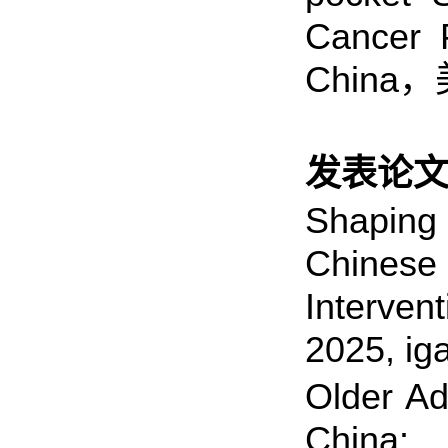
Cancer 
China
发表论文
Shaping
Chinese
Interven
2025, ig
Older Ad
China: 