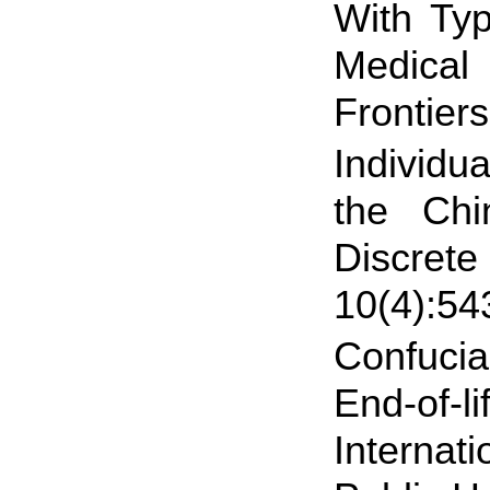
With Typ
Medical
Frontier
Individu
the Chi
Discrete
10(4):54
Confuci
End-of-l
Internat