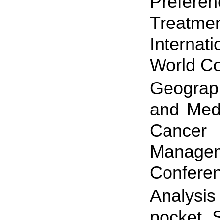
Prefere
Treatme
Interna
World
Geograph
and Medi
Cancer
Manage
Confe
Analysis
pocket 