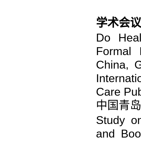
学术会议
Do Heal
Formal 
China, 
Internat
Care Pu
中国青岛,
Study o
and Boos