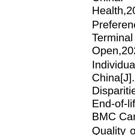
Health,2
Preferen
Termin
Open,20
Individu
China[J]
Disparit
End-of-l
BMC Can
Quality 